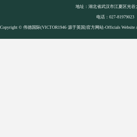
地址：湖北省武汉市江夏区光谷大
电话：027-81979023
Copyright © 伟德国际(VICTOR1946·源于英国)官方网站-Officials Website A