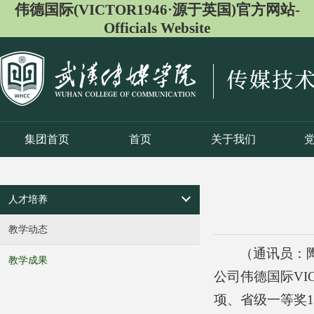
伟德国际(VICTOR1946·源于英国)官方网站-
Officials Website
集团首页
首页
关于我们
人才培养
教学动态
（通讯员：
教学成果
公司伟德国际VI
项、省级一等奖