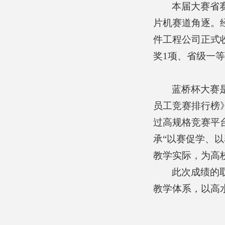
本届大赛省赛
片机赛道角逐。经
件工程公司正式
奖1项、省级一
蓝桥杯大赛
员工竞赛排行榜
过高规格竞赛平
承“以赛促学、
教学实际，为高
此次成绩的
教学体系，以高