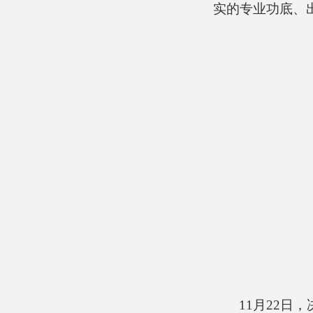
实的专业功底、
11月22