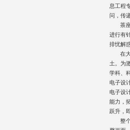
息工程
问，传
茶
进行有
排忧解
在
土。为
学科、
电子设
电子设
能力，
跃升，
整