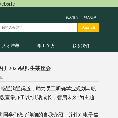
bsite
设为首页
加入收藏
人才培养
学工在线
联系我们
开2025级师生茶座会
次数：
，畅通沟通渠道，助力员工明确学业规划与职
09教室举办了以“共话成长，智启未来”为主题
向同学们做了详细的自我介绍，并针对电子信