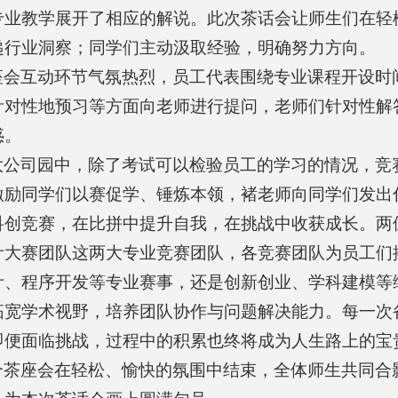
专业教学展开了相应的解说。此次茶话会让师生们在轻
递行业洞察；同学们主动汲取经验，明确努力方向。
座会互动环节气氛热烈，员工代表围绕专业课程开设时
针对性地预习等方面向老师进行提问，老师们针对性解
惑。
大公司园中，除了考试可以检验员工的学习的情况，竞
激励同学们以赛促学、锤炼本领，褚老师向同学们发出
科创竞赛，在比拼中提升自我，在挑战中收获成长。两
计大赛团队这两大专业竞赛团队，各竞赛团队为员工们
计、程序开发等专业赛事，还是创新创业、学科建模等
拓宽学术视野，培养团队协作与问题解决能力。每一次
即便面临挑战，过程中的积累也终将成为人生路上的宝
个茶座会在轻松、愉快的氛围中结束，全体师生共同合