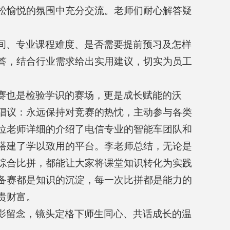
松愉悦的氛围中充分交流。老师们耐心解答疑
间、专业课程难度、是否需要提前预习及怎样
答，结合行业需求给出实用建议，切实为员工
赛也是检验学识的赛场，更是成长赋能的沃
倡议：永远保持对竞赛的热忱，主动参与各类
位老师详细的介绍了电信专业的智能车团队和
搭建了学以致用的平台。李老师总结，无论是
综合比拼，都能让大家将课堂知识转化为实践
备赛都是知识的沉淀，每一次比拼都是能力的
贵财富。
影留念，镜头定格下师生同心、共话成长的温