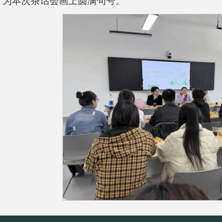
，为本次茶话会画上圆满句号。