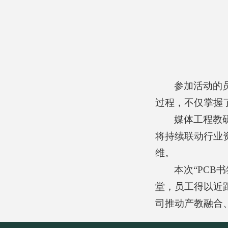
参加活动的
过程，不仅掌握
媒体工程教
将持续联动行业
维。
本次“PC
堂，员工得以近
司推动产教融合