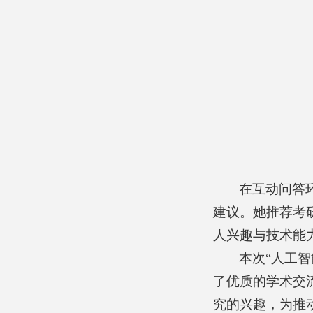
在互动问答
建议。她推荐考
人兴趣与技术能
本次“人工
了优质的学术交
究的兴趣，为推