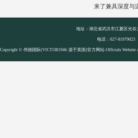
来了兼具深度与
地址：湖北省武汉市江夏区光谷大
电话：027-81979023
Copyright © 伟德国际(VICTOR1946·源于英国)官方网站-Officials Website A