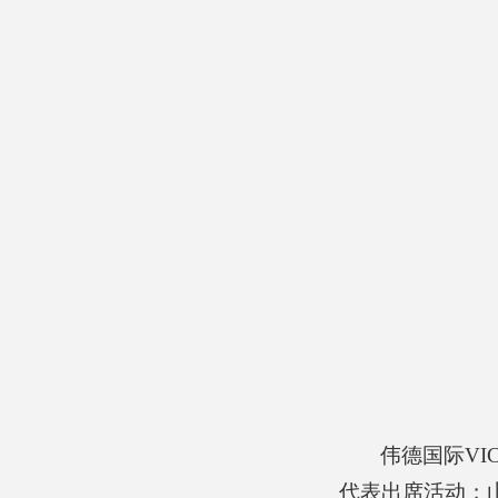
伟德国际VI
代表出席活动；