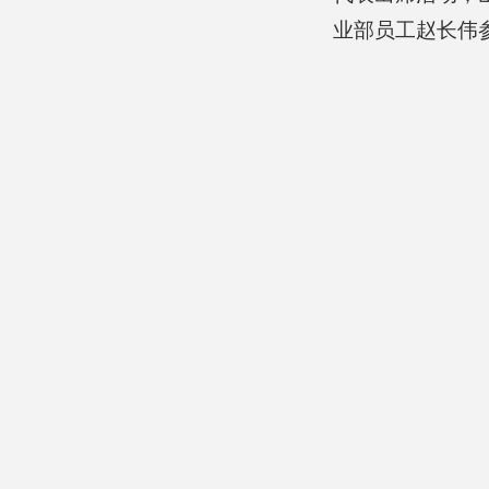
业部员工赵长伟