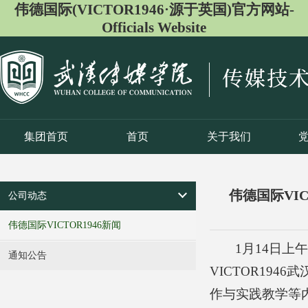
伟德国际(VICTOR1946·源于英国)官方网站-
Officials Website
集团首页
首页
关于我们
伟德国际VI
公司动态
伟德国际VICTOR1946新闻
1月14日上
通知公告
VICTOR19
作与实践教学等