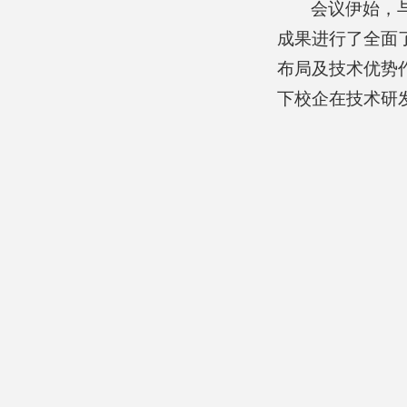
会议伊始，与
成果进行了全面
布局及技术优势
下校企在技术研