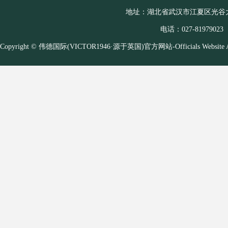
地址：湖北省武汉市江夏区光谷大
电话：027-81979023
Copyright © 伟德国际(VICTOR1946·源于英国)官方网站-Officials Website A