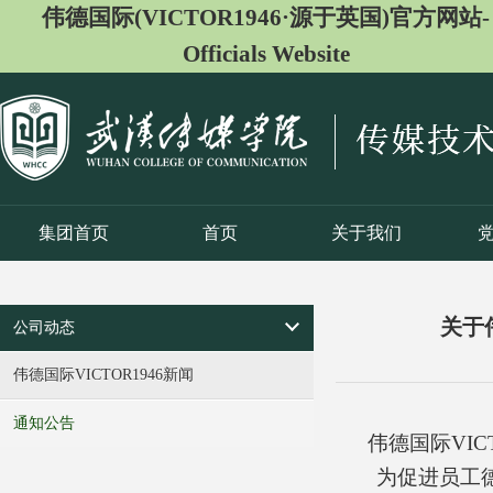
伟德国际(VICTOR1946·源于英国)官方网站-
Officials Website
集团首页
首页
关于我们
关于伟
公司动态
伟德国际VICTOR1946新闻
通知公告
伟德国际VIC
为促进员工