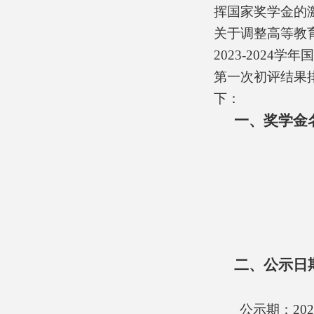
挥
国家
奖学金的
关于调整高等教
2023-2024
第一次初评结果
下：
一、
奖学金
二、
公示日
公示期：
20