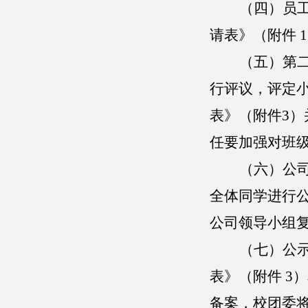
（
四
）
员
请表》（附件
（
五
）
第
行评议，评定小
表》（附件3
任要加强对班
（
六
）
公
全体同学进行
公司领导小组
（
七
）
公
表》（附件
3
备案，校团委将