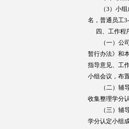
（
3）小
名，普通员工3
四、工作程
（
一
）
公
暂行办法》和
指导意见、工
小组会议，布
（
二
）
辅
收集整理学分
（
三
）
辅
学分认定小组