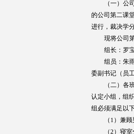
（
一
）
公
的公司第二课
进行，裁决学
现将公司
组长：
罗
组员：
朱
委副书记
（
员
（
二
）
各
认定小组，组
组必须满足以
（
1）兼
（
2）寝