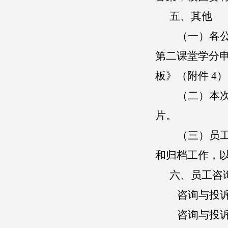
五、其他
（
一
）
各
第二课堂学分
板》（附件
4
（
二
）
本
片。
（
三
）
员
和归档工作，
六
、员工咨
咨询与投
咨询与投诉