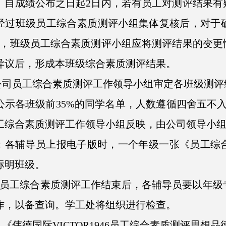
。自成绩公布之日起2日内，若有员工对测评结果有
经过班级员工综合素质测评小组集体复核后，对于
内，班级员工综合素质测评小组应将测评结果的变更
异议后，形成本班级综合素质测评结果。
.公司员工综合素质测评工作领导小组审定各班级测
公示各班级前35%的同学名单，人数遵循四舍五不
工综合素质测评工作领导小组反映，由公司领导小
：各辅导员上报电子版时，一个年级一张《员工综
标明班级。
员工综合素质测评工作结束后，各辅导员要以年级
作，以备查询。学工处将组织进行检查。
1.《伟德国际VICTOR1946员工综合素质测评思想品