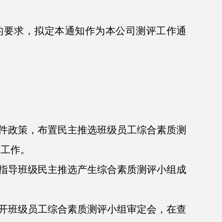
的要求，拟定本通知作为本公司测评工作通
文件政策，布置民主推选班级员工综合素质测
等工作。
并指导班级民主推选产生综合素质测评小组成
召开班级员工综合素质测评小组审定会，在查