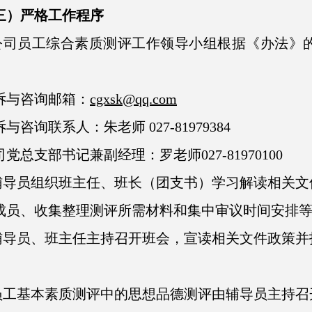
三）严格工作程序
.公司员工综合素质测评工作领导小组根据《办法》
诉与咨询邮箱：
cgxsk@qq.com
诉与咨询联系人：朱老师
027-81979384
司党总支部书记兼副经理：罗老师027-81970100
.辅导员组织班主任、班长（团支书）学习解读相关
成员、收集整理测评所需材料和集中审议时间安排
.辅导员、班主任主持召开班会，宣读相关文件政策
.员工基本素质测评中的思想品德测评由辅导员主持