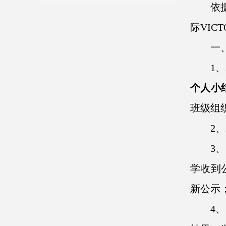
依
际VIC
一
1、
个人小
班级组
2
3
学收到
新公示
4