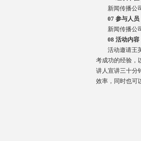
新闻传播公
07
参与人员
新闻传播公司
08
活动内容
活动邀请王
考成功的经验，
讲人宣讲三十分
效率，同时也可