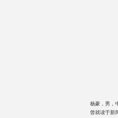
杨豪，男，
曾就读于新闻