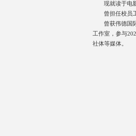
现就读于电影
曾担任校员
曾获伟德国际
工作室，参与2
社体等媒体。