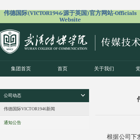
伟德国际(VICTOR1946·源于英国)官方网站-Officials
Website
集团首页
首页
关于我们
公司动态
伟德国际VICTOR1946新闻
通知公告
根据公司下发