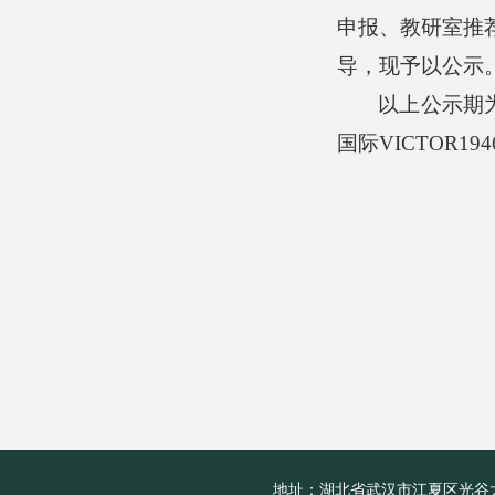
申报、教研室推
导，现予以公示
以上公示期
国际VICTOR1
地址：湖北省武汉市江夏区光谷大