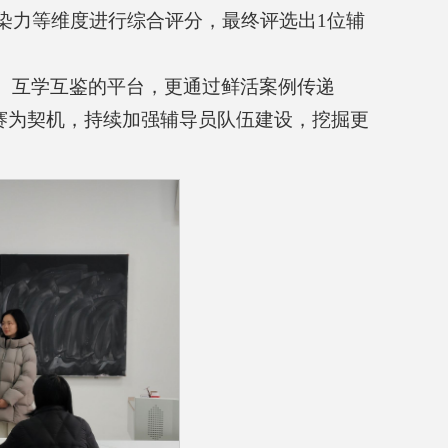
染力等维度进行综合评分，最终评选出1位辅
、互学互鉴的平台，更通过鲜活案例传递
次比赛为契机，持续加强辅导员队伍建设，挖掘更