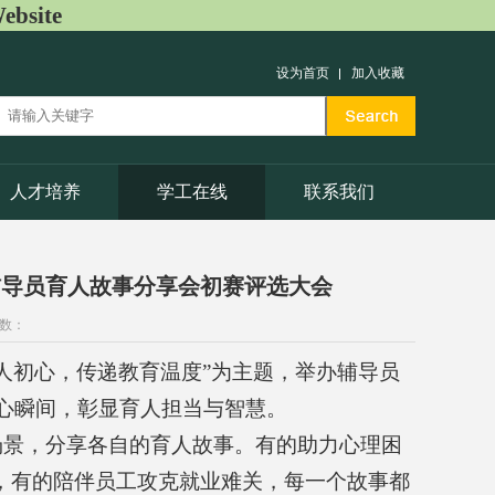
bsite
设为首页
加入收藏
人才培养
学工在线
联系我们
办辅导员育人故事分享会初赛评选大会
次数：
讲述育人初心，传递教育温度”为主题，举办辅导员
心瞬间，彰显育人担当与智慧。
场景，分享各自的育人故事。有的助力心理困
划，有的陪伴员工攻克就业难关，每一个故事都