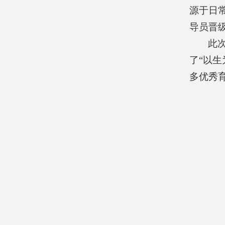
源于日
导员晋
此
了“以生
多优秀