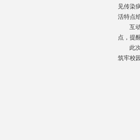
见传染
活特点
互
点，提
此
筑牢校